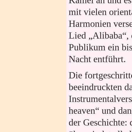
Kamel an
und es
mit vielen orient
Harmonien vers
Lied „Alibaba“, 
Publikum ein bis
Nacht entführt.
Die fortgeschrit
beeindruckten d
Instrumentalvers
heaven“ und dann
der Geschichte: 