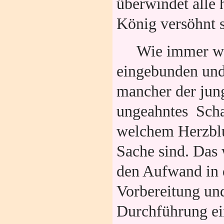
überwindet alle 
König versöhnt s
Wie immer wu
eingebunden und
mancher der jung
ungeahntes Schau
welchem Herzblu
Sache sind.
Das 
den Aufwand in 
Vorbereitung un
Durchführung ei