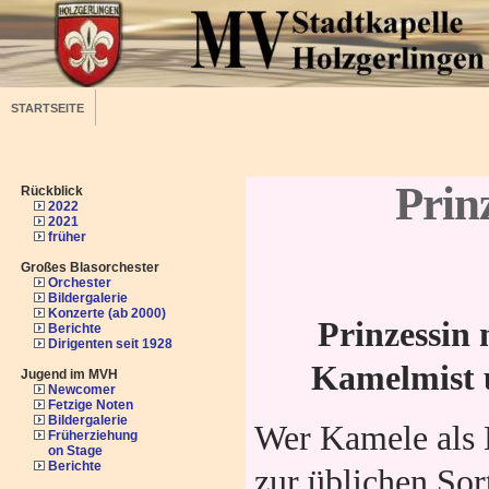
STARTSEITE
Prinz
Rückblick
2022
2021
früher
Großes Blasorchester
Orchester
Bildergalerie
Konzerte (ab 2000)
Prinzessin 
Berichte
Dirigenten seit 1928
Kamelmist 
Jugend im MVH
Newcomer
Fetzige Noten
Bildergalerie
Wer Kamele als H
Früherziehung
on Stage
Berichte
zur üblichen Sor