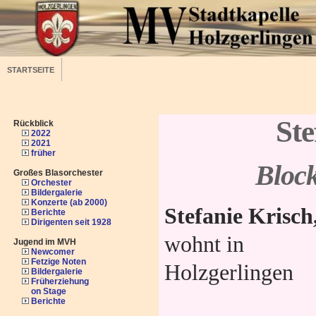
STARTSEITE
Ste
Rückblick
2022
2021
früher
Block
Großes Blasorchester
Orchester
Bildergalerie
Konzerte (ab 2000)
Stefanie Krisch
Berichte
Dirigenten seit 1928
wohnt in
Jugend im MVH
Newcomer
Fetzige Noten
Holzgerlingen
Bildergalerie
Früherziehung
on Stage
Berichte