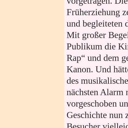
vorgetragen. Die
Früherziehung z
und begleiteten 
Mit großer Begei
Publikum die Ki
Rap“ und dem 
Kanon. Und hätt
des musikalisch
nächsten Alarm n
vorgeschoben und
Geschichte nun z
Besucher viellei