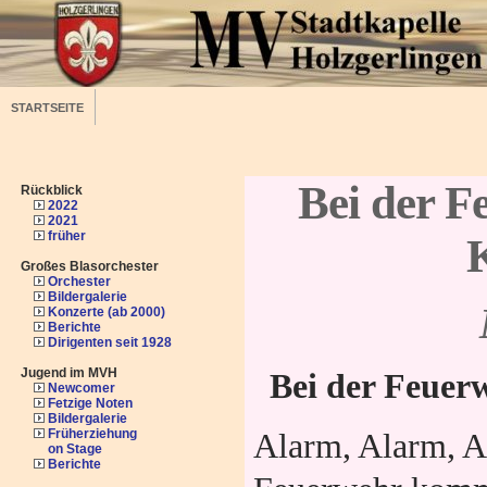
STARTSEITE
Bei der F
Rückblick
2022
2021
früher
K
Großes Blasorchester
Orchester
Bildergalerie
Konzerte (ab 2000)
Berichte
Dirigenten seit 1928
Jugend im MVH
Bei der Feuerw
Newcomer
Fetzige Noten
Bildergalerie
Früherziehung
Alarm, Alarm, A
on Stage
Berichte