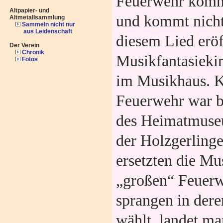
Feuerwehr kom
Altpapier- und
und kommt nicht.
Altmetallsammlung
Sammeln nicht nur
aus Leidenschaft
diesem Lied eröf
Der Verein
Chronik
Musikfantasieki
Fotos
im Musikhaus. Kl
Feuerwehr war be
des Heimatmuseu
der Holzgerling
ersetzten die Mu
„großen“ Feuer
sprangen in der
wählt, landet ma