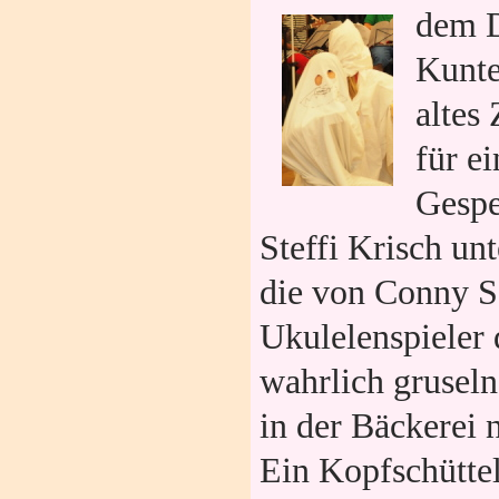
dem D
Kunte
altes
für e
Gespe
Steffi Krisch un
die von Conny S
Ukulelenspieler 
wahrlich gruseln
in der Bäckerei
Ein Kopfschütte