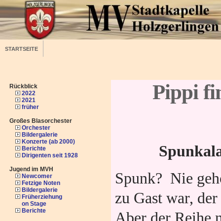
STARTSEITE
Pippi f
Rückblick
2022
2021
früher
Großes Blasorchester
Orchester
Bildergalerie
Konzerte (ab 2000)
Spunkala
Berichte
Dirigenten seit 1928
Jugend im MVH
Spunk? Nie geh
Newcomer
Fetzige Noten
Bildergalerie
zu Gast war, der
Früherziehung
on Stage
Berichte
Aber der Reihe n