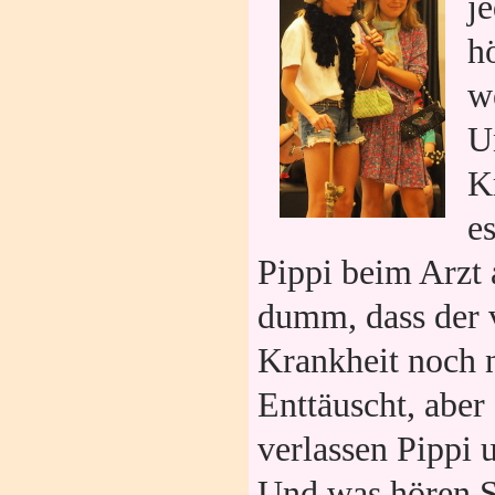
j
h
w
U
K
e
Pippi beim Arzt 
dumm, dass der 
Krankheit noch n
Enttäuscht, aber
verlassen Pippi 
Und was hören S