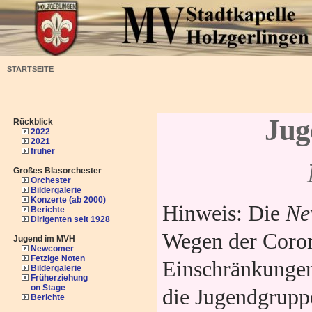
STARTSEITE
Jug
Rückblick
2022
2021
früher
Großes Blasorchester
Orchester
Bildergalerie
Konzerte (ab 2000)
Hinweis: Die
Ne
Berichte
Dirigenten seit 1928
Wegen der Coro
Jugend im MVH
Newcomer
Fetzige Noten
Einschränkungen
Bildergalerie
Früherziehung
on Stage
die Jugendgrupp
Berichte