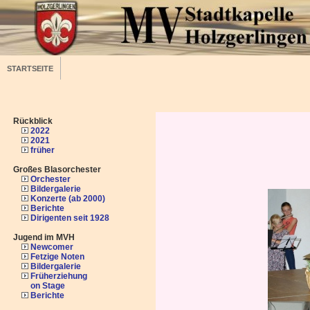
STARTSEITE
Rückblick
2022
2021
früher
Großes Blasorchester
Orchester
Bildergalerie
Konzerte (ab 2000)
Berichte
Dirigenten seit 1928
Jugend im MVH
Newcomer
Fetzige Noten
Bildergalerie
Früherziehung
on Stage
Berichte