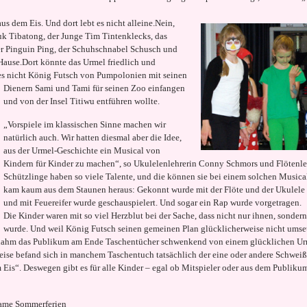
us dem Eis. Und dort lebt es nicht alleine.
Nein,
uk Tibatong, der Junge Tim Tintenklecks, das
r Pinguin Ping, der Schuhschnabel Schusch und
 Hause.Dort könnte das Urmel friedlich und
es nicht König Futsch
von Pumpolonien mit seinen
Dienern Sami und Tami für seinen Zoo einfangen
und von der Insel Titiwu entführen wollte.
„Vorspiele im klassischen Sinne machen wir
natürlich auch. Wir hatten diesmal aber die Idee,
aus der Urmel-Geschichte ein Musical von
Kindern für Kinder zu machen“, so Ukulelenlehrerin Conny Schmors und Flötenlehr
Schützlinge haben so viele Talente, und die können sie bei einem solchen Musical
kam kaum aus dem Staunen heraus: Gekonnt wurde mit der Flöte und der Ukulele 
und mit Feuereifer wurde geschauspielert. Und sogar ein Rap wurde vorgetragen.
Die Kinder waren mit so viel Herzblut bei der Sache, dass nicht nur ihnen, sonde
wurde. Und weil König Futsch seinen gemeinen Plan glücklicherweise nicht umset
So nahm das Publikum am Ende Taschentücher schwenkend von einem glücklichen U
eise befand sich in manchem Taschentuch tatsächlich der eine oder andere Schwei
 Eis“. Deswegen gibt es für alle Kinder – egal ob Mitspieler oder aus dem Publiku
same Sommerferien