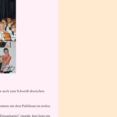
rne auch zum Schweiß abwischen
ammen mit dem Publikum im restlos
tiwu(ngen)“ eingibt, hier liegt ein