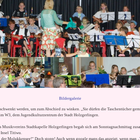
Bildergalerie
geschwenkt werden, um zum Abschied zu winken. „Sie dürfen die Taschentücher ge
 im W3, dem Jugendkulturzentrum der Stadt Holzgerlingen.
s Musikvereins Stadtkapelle Holzgerlingen begab sich am Sonntagnachmittag zus
 Insel Titiwu.
in der Molukkensee!“ Doch stopp! Auch wenn google maps das anzeigt, wenn man „Ti