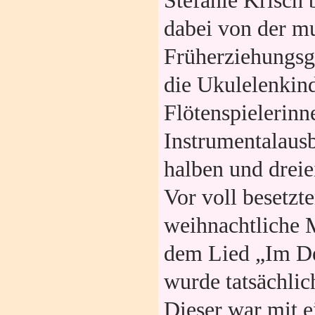
Stefanie Krisch 
dabei von der m
Früherziehungsg
die Ukulelenkind
Flötenspielerinn
Instrumentalaus
halben und dreie
Vor voll besetzt
weihnachtliche 
dem Lied „Im D
wurde tatsächlic
Dieser war mit 