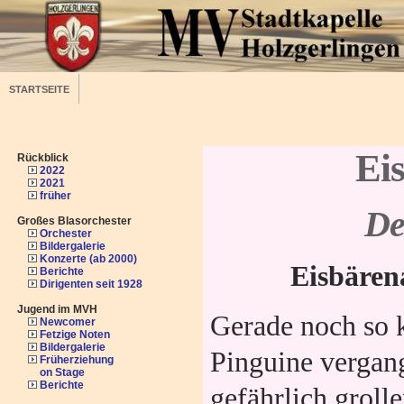
STARTSEITE
Ei
Rückblick
2022
2021
früher
De
Großes Blasorchester
Orchester
Bildergalerie
Konzerte (ab 2000)
Eisbären
Berichte
Dirigenten seit 1928
Jugend im MVH
Gerade noch so 
Newcomer
Fetzige Noten
Bildergalerie
Pinguine vergan
Früherziehung
on Stage
Berichte
gefährlich groll