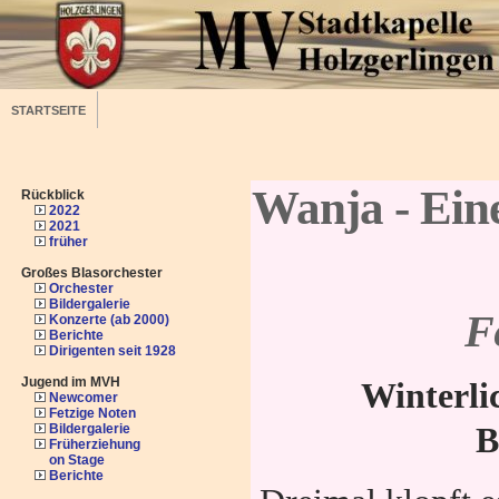
STARTSEITE
Wanja - Eine
Rückblick
2022
2021
früher
Großes Blasorchester
Orchester
Bildergalerie
F
Konzerte (ab 2000)
Berichte
Dirigenten seit 1928
Jugend im MVH
Winterli
Newcomer
Fetzige Noten
Bildergalerie
B
Früherziehung
on Stage
Berichte