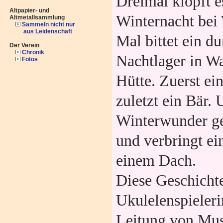
Dreimal klopft es
Altpapier- und
Winternacht bei 
Altmetallsammlung
Sammeln nicht nur
aus Leidenschaft
Mal bittet ein d
Der Verein
Chronik
Nachtlager in W
Fotos
Hütte. Zuerst ei
zuletzt ein Bär. 
Winterwunder ge
und verbringt ei
einem Dach.
Diese Geschichte
Ukulelenspieleri
Leitung von Mus