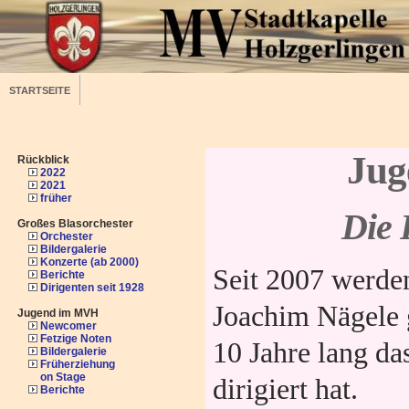
STARTSEITE
Jug
Rückblick
2022
2021
früher
Die 
Großes Blasorchester
Orchester
Bildergalerie
Konzerte (ab 2000)
Seit 2007 werde
Berichte
Dirigenten seit 1928
Joachim Nägele g
Jugend im MVH
Newcomer
Fetzige Noten
10 Jahre lang da
Bildergalerie
Früherziehung
on Stage
dirigiert hat.
Berichte